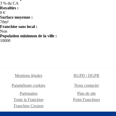
3 % du CA
Royalties :
0 €
Surface moyenne :
70m²
Franchise sans local :
Non
Population minimum de la ville :
10000
Mentions légales
RGPD / DGPR
Paramétrage cookies
Nous contacter
Partenaires
Plan de site
Toute la Franchise
Point Franchises
Franchise Cession