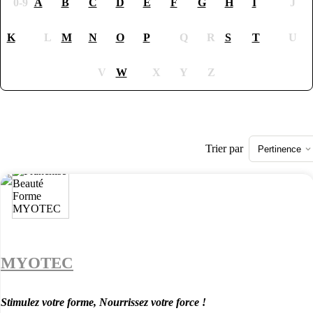
0-9
A
B
C
D
E
F
G
H
I
J
K
L
M
N
O
P
Q
R
S
T
U
V
W
X
Y
Z
Trier par
Pertinence
MYOTEC
Stimulez votre forme, Nourrissez votre force !