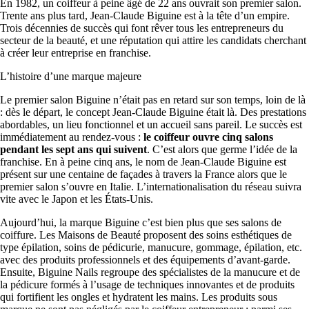
En 1982, un coiffeur à peine âgé de 22 ans ouvrait son premier salon.
Trente ans plus tard, Jean-Claude Biguine est à la tête d’un empire.
Trois décennies de succès qui font rêver tous les entrepreneurs du
secteur de la beauté, et une réputation qui attire les candidats cherchant
à créer leur entreprise en franchise.
L’histoire d’une marque majeure
Le premier salon Biguine n’était pas en retard sur son temps, loin de là
: dès le départ, le concept Jean-Claude Biguine était là. Des prestations
abordables, un lieu fonctionnel et un accueil sans pareil. Le succès est
immédiatement au rendez-vous :
le coiffeur ouvre cinq salons
pendant les sept ans qui suivent
. C’est alors que germe l’idée de la
franchise. En à peine cinq ans, le nom de Jean-Claude Biguine est
présent sur une centaine de façades à travers la France alors que le
premier salon s’ouvre en Italie. L’internationalisation du réseau suivra
vite avec le Japon et les États-Unis.
Aujourd’hui, la marque Biguine c’est bien plus que ses salons de
coiffure. Les Maisons de Beauté proposent des soins esthétiques de
type épilation, soins de pédicurie, manucure, gommage, épilation, etc.
avec des produits professionnels et des équipements d’avant-garde.
Ensuite, Biguine Nails regroupe des spécialistes de la manucure et de
la pédicure formés à l’usage de techniques innovantes et de produits
qui fortifient les ongles et hydratent les mains. Les produits sous