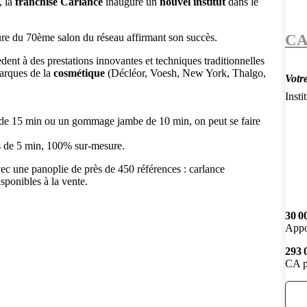
, la
franchise Carlance
inaugure un
nouvel institut
dans le
C
ure du 70ème salon du réseau affirmant son succès.
ent à des prestations innovantes et techniques traditionnelles
marques de la
cosmétique
(Décléor, Voesh, New York, Thalgo,
Votr
Insti
 de 15 min ou un gommage jambe de 10 min, on peut se faire
ss de 5 min, 100% sur-mesure.
ec une panoplie de près de 450 références : carlance
disponibles à la vente.
30 0
Appo
293 
CA p