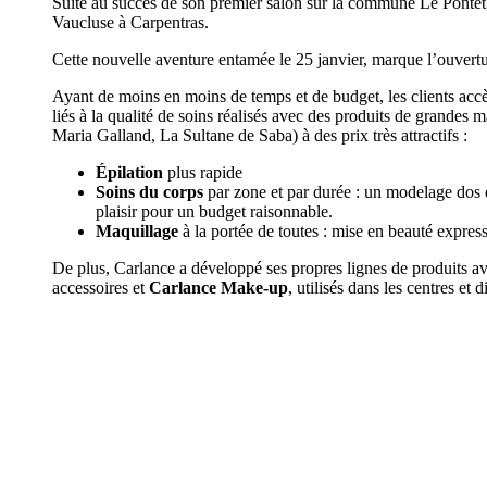
Suite au succès de son premier salon sur la commune Le Pontet
Vaucluse à Carpentras.
Cette nouvelle aventure entamée le 25 janvier, marque l’ouvert
Ayant de moins en moins de temps et de budget, les clients accèd
liés à la qualité de soins réalisés avec des produits de grandes 
Maria Galland, La Sultane de Saba) à des prix très attractifs :
Épilation
plus rapide
Soins du corps
par zone et par durée : un modelage dos
plaisir pour un budget raisonnable.
Maquillage
à la portée de toutes : mise en beauté expre
De plus, Carlance a développé ses propres lignes de produits av
accessoires et
Carlance Make-up
, utilisés dans les centres et 