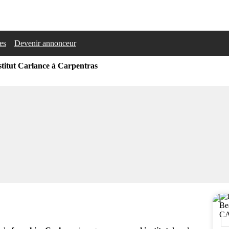
les
Devenir annonceur
titut Carlance à Carpentras